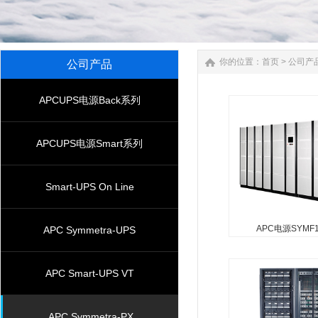
你的位置：
首页
>
公司产
公司产品
APCUPS电源Back系列
APCUPS电源Smart系列
Smart-UPS On Line
APC电源SYMF1
APC Symmetra-UPS
APC电源SYMF1
APC ；Symmetra MW
APC Smart-UPS VT
/1.4 MVA,输入 ；400V
输出 ；400V 3PH, Int
APC Symmetra-PX
Port Contact C...