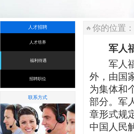
你的位置
人才招聘
人才培养
军人福
福利待遇
军人福利
外，由国
招聘职位
为集体和
联系方式
部分。军
章形式规
中国人民